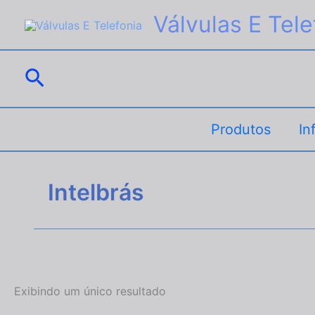
Ir
Válvulas E Tele
para
o
conteúdo
Pesquisar
Produtos
In
Intelbrás
Exibindo um único resultado