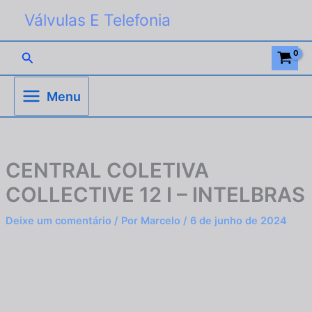
Ir
Válvulas E Telefonia
para
o
Pesquisar
conteúdo
Menu
CENTRAL COLETIVA
COLLECTIVE 12 I – INTELBRAS
Deixe um comentário
/ Por
Marcelo
/
6 de junho de 2024
CENTRAL
COLETIVA
COLLECTIVE
12
I