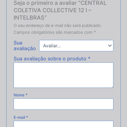
Seja o primeiro a avaliar “CENTRAL
COLETIVA COLLECTIVE 12 I –
INTELBRAS”
O seu endereço de e-mail não será publicado.
Campos obrigatórios são marcados com
*
Sua
avaliação
Sua avaliação sobre o produto
*
Nome
*
E-mail
*