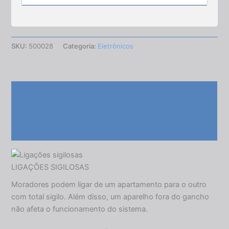
SKU:
500028
Categoria:
Eletrônicos
Descrição
Informação adicional
Avaliações (0)
LIGAÇÕES SIGILOSAS
Moradores podem ligar de um apartamento para o outro
com total sigilo. Além disso, um aparelho fora do gancho
não afeta o funcionamento do sistema.