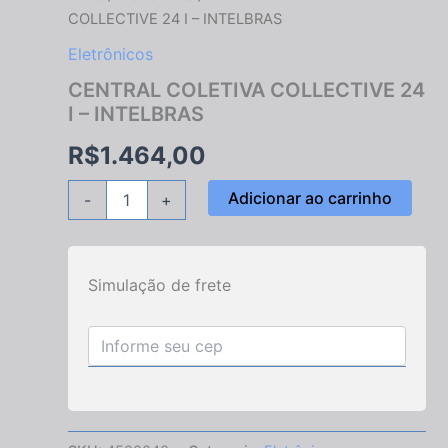
COLETIVA
COLLECTIVE 24 I – INTELBRAS
COLLECTIVE
24
Eletrônicos
I
CENTRAL COLETIVA COLLECTIVE 24
-
I – INTELBRAS
INTELBRAS
quantidade
R$
1.464,00
Adicionar ao carrinho
-
+
Simulação de frete