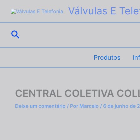
Ir
Válvulas E Tele
para
o
conteúdo
Pesquisar
Produtos
In
CENTRAL COLETIVA COLLE
Deixe um comentário
/ Por
Marcelo
/
6 de junho de 