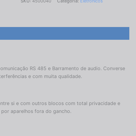
SKU:
4500040
Categoria:
Eletrônicos
es (0)
a comunicação RS 485 e Barramento de audio. Converse
erferências e com muita qualidade.
re si e com outros blocos com total privacidade e
 por aparelhos fora do gancho.